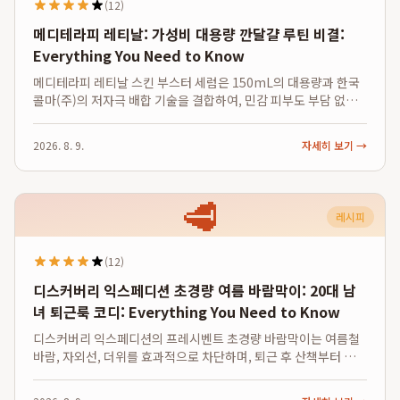
(12)
메디테라피 레티날: 가성비 대용량 깐달걀 루틴 비결:
Everything You Need to Know
메디테라피 레티날 스킨 부스터 세럼은 150mL의 대용량과 한국
콜마(주)의 저자극 배합 기술을 결합하여, 민감 피부도 부담 없이
매일 대용량 깐달걀 루틴을 실천할 수 있게 돕는 실용적인 솔루션
입니다. 정가 34,800원의 제품을 25,800원에 제공하는 할인가로
2026. 8. 9.
자세히 보기 →
고가 레티날 케어의...
🥩
레시피
(12)
디스커버리 익스페디션 초경량 여름 바람막이: 20대 남
녀 퇴근룩 코디: Everything You Need to Know
디스커버리 익스페디션의 프레시벤트 초경량 바람막이는 여름철
바람, 자외선, 더위를 효과적으로 차단하며, 퇴근 후 산책부터 가벼
운 러닝까지 자연스럽게 이어지는 쾌적하고 세련된 데일리 무드를
제안합니다. 이 여름 바람막이는 냉감 소재와 자외선 차단 기능을