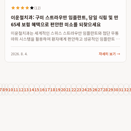
(12)
이운철치과: 구미 스트라우만 임플란트, 당일 식립 및 만
65세 보험 혜택으로 편안한 미소를 되찾으세요
이운철치과는 세계적인 스위스 스트라우만 임플란트와 첨단 무통
마취 시스템을 활용하여 환자에게 편안하고 성공적인 임플란트 시
술을 제공하며, 잇몸뼈 조건이 충족될 경우 구미 당일 임플란트 식
립이 가능하고 만 65세 이상 환자에게는 보험 혜택을 지원합니다.
2026. 8. 4.
자세히 보기 →
특히, 이운철치과는 검증된 스위...
7
8
9
10
11
12
13
14
15
16
17
18
19
20
21
22
23
24
25
26
27
28
29
30
31
32