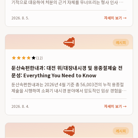
기적으로 대응하여 처분의 근거 자체를 무너뜨리는 형사 인사 통
합전략을 통해 군인 의뢰인에게 실질적인 방어 기회를 제공합니
다. 특히 상관모욕 무죄 5건과 선고유예 5건을 달성하며 인사 소청
2026. 8. 5.
자세히 보기 →
의 기초가 되는 형사 판결에서 압...
🥩
레시피
(12)
둔산속편한내과: 대전 위/대장내시경 및 용종절제술 전
문성: Everything You Need to Know
둔산속편한내과는 2026년 4월 기준 총 56,003건의 누적 용종절
제술을 시행하며 소화기 내시경 분야에서 압도적인 임상 경험을
보유하고 있어, 복통의 근본 원인이 될 수 있는 소화기 질환에 대해
단순 영상 촬영을 넘어 실제 시술 데이터로 입증된 전문성을 제공
2026. 8. 4.
자세히 보기 →
합니다. 이는 환자들이...
🥩
레시피