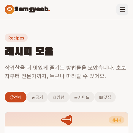
Samgyeob
.
Recipes
레시피 모음
삼겹살을 더 맛있게 즐기는 방법들을 모았습니다. 초보
자부터 전문가까지, 누구나 따라할 수 있어요.
📋
전체
🔥
굽기
🫙
양념
🥗
사이드
🏪
맛집
🥩
레시피