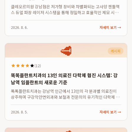
클레오르의원 강남점은 저가형 장비와 차별화되는 고사양 젠틀맥
스 듀얼 파장 레이저 시스템을 통해 정밀하고 효율적인 제모 시술
을 제공합니다. 755nm 알렉산드라이트와 1064nm Nd:YAG 파
장을 동시에 활용하는 이 기술은 다양한 모질에 최적화된 에너지
2026. 8. 6.
자세히 보기 →
를 전달하여 제모 효율을 극대...
🥩
레시피
(12)
똑똑플란트치과의 13인 의료진 다학제 협진 시스템: 강
남역 임플란트의 새로운 기준
똑똑플란트치과는 강남역 인근에서 13인의 각 분과별 의료진이
상주하며 구강악안면외과와 보철과 전문의의 유기적인 다학제 협
진 시스템을 통해 고난도 임플란트 케이스에도 안정적인 결과를
제공합니다. 이러한 똑똑플란트의 다학제 진료 시스템은 의료진
2026. 8. 5.
자세히 보기 →
숫자와 임플란트 중점 진료라는 데이터를 ...