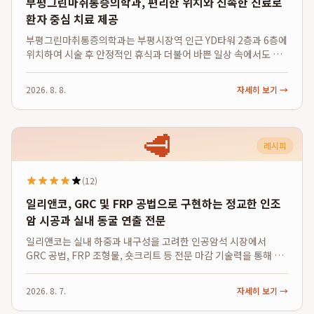
부평그린마취통증의학과, 편리한 위치와 신속한 진료로
환자 중심 치료 제공
부평그린마취통증의학과는 부평시장역 인근 YD타워 2층과 6층에
위치하여 시술 후 안정적인 휴식과 더불어 바쁜 일상 속에서도 신
속하게 진료받고 복귀할 수 있는 최적의 환경을 제공합니다. 특히
부평그린마취통증의학과 위치는 대중교통 이용이 편리하며, 시술
2026. 8. 8.
자세히 보기 →
후 약 1시간 내외의 안정실 휴...
🥩
레시피
(12)
일리앤코, GRC 및 FRP 공법으로 구현하는 정교한 인조
암 시공과 실내 동굴 연출 전문
일리앤코는 실내 하중과 내구성을 고려한 인공암석 시장에서
GRC 공법, FRP 조형물, 숏크리트 등 전문 마감 기술력을 통해 기
술적 우위를 점하며, 실제 자연 암석과 구별하기 어려운 정교한 질
감의 인조암 시공 및 실내 동굴 연출을 전문으로 합니다. 특히, 제
2026. 8. 7.
자세히 보기 →
조 기반의 기술력으로 디...