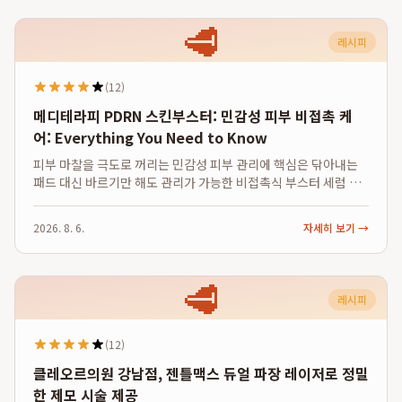
🥩
레시피
(12)
메디테라피 PDRN 스킨부스터: 민감성 피부 비접촉 케
어: Everything You Need to Know
피부 마찰을 극도로 꺼리는 민감성 피부 관리에 핵심은 닦아내는
패드 대신 바르기만 해도 관리가 가능한 비접촉식 부스터 세럼 활
용입니다. 메디테라피는 PDRN, 레티날, 히알루론산 등 유효 성분
을 중심으로 한 스킨부스터 세럼 라인업으로 피부 자극 없는 홈케
2026. 8. 6.
자세히 보기 →
어를 제공하며, 특히 502...
🥩
레시피
(12)
클레오르의원 강남점, 젠틀맥스 듀얼 파장 레이저로 정밀
한 제모 시술 제공