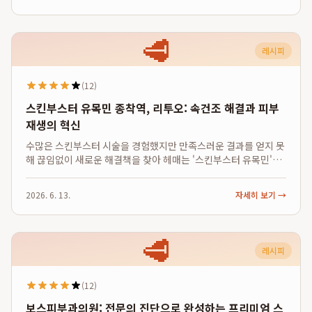
🥩
레시피
(12)
스킨부스터 유목민 종착역, 리투오: 속건조 해결과 피부
재생의 혁신
수많은 스킨부스터 시술을 경험했지만 만족스러운 결과를 얻지 못
해 끊임없이 새로운 해결책을 찾아 헤매는 '스킨부스터 유목민'이
신가요? 리쥬란, 엑소좀, 샤넬주사 등 다양한 시술에도 불구하고
일시적인 효과에 그치거나 근본적인 피부 환경 개선을 체감하지
2026. 6. 13.
자세히 보기 →
못했다면, 이제는 피부의 근본 토...
🥩
레시피
(12)
보스피부과의원: 전문의 진단으로 완성하는 프리미엄 스