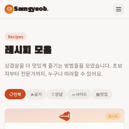
Samgyeob
.
Recipes
레시피 모음
삼겹살을 더 맛있게 즐기는 방법들을 모았습니다. 초보
자부터 전문가까지, 누구나 따라할 수 있어요.
📋
전체
🔥
굽기
🫙
양념
🥗
사이드
🏪
맛집
🥩
레시피