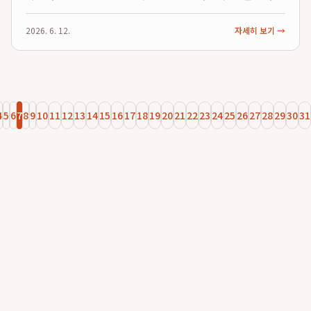
로운 대화 환경을 제공하며 많은 사용자를 끌어모았지만, 한국 사
용자들에게는 늘 채워지지 않는 아쉬움이 있었습니다. 바로 한국
2026. 6. 12.
자세히 보기 →
어 특유의 미묘한 감성과 복...
4
5
6
7
8
9
10
11
12
13
14
15
16
17
18
19
20
21
22
23
24
25
26
27
28
29
30
31