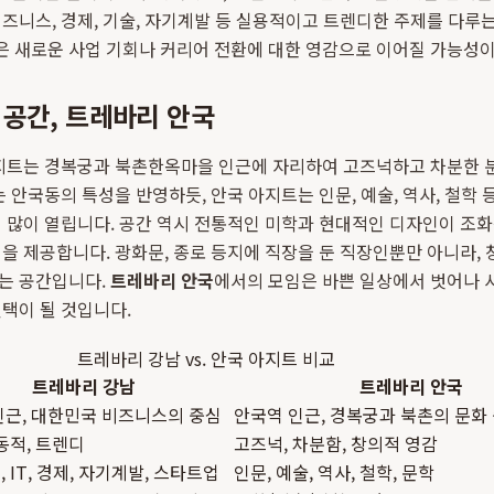
즈니스, 경제, 기술, 자기계발 등 실용적이고 트렌디한 주제를 다루는
은 새로운 사업 기회나 커리어 전환에 대한 영감으로 이어질 가능성이
공간, 트레바리 안국
트는 경복궁과 북촌한옥마을 인근에 자리하여 고즈넉하고 차분한 분
 안국동의 특성을 반영하듯, 안국 아지트는 인문, 예술, 역사, 철학 
 많이 열립니다. 공간 역시 전통적인 미학과 현대적인 디자인이 조화
을 제공합니다. 광화문, 종로 등지에 직장을 둔 직장인뿐만 아니라, 
는 공간입니다.
트레바리 안국
에서의 모임은 바쁜 일상에서 벗어나 
택이 될 것입니다.
트레바리 강남 vs. 안국 아지트 비교
트레바리 강남
트레바리 안국
인근, 대한민국 비즈니스의 중심
안국역 인근, 경복궁과 북촌의 문화
동적, 트렌디
고즈넉, 차분함, 창의적 영감
 IT, 경제, 자기계발, 스타트업
인문, 예술, 역사, 철학, 문학