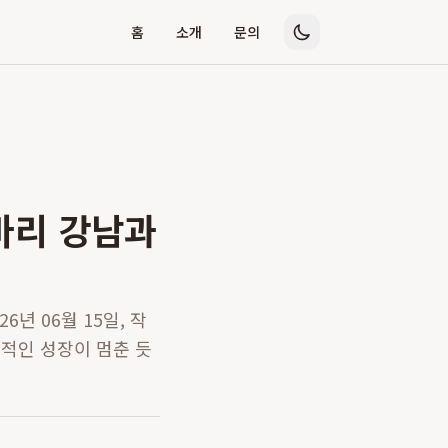
홈
소개
문의
바리 강남과
년 06월 15일, 작
지적인 성장이 멈춘 듯