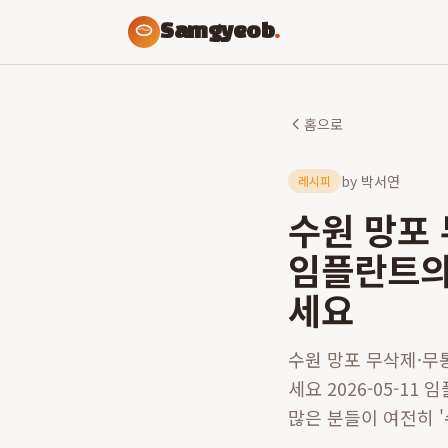
Samgyeob
.
홈으로
by
박서연
레시피
수원 망포
임플란트의
세요
수원 망포 무삭제·무
세요 2026-05-1
많은 분들이 여전히 '