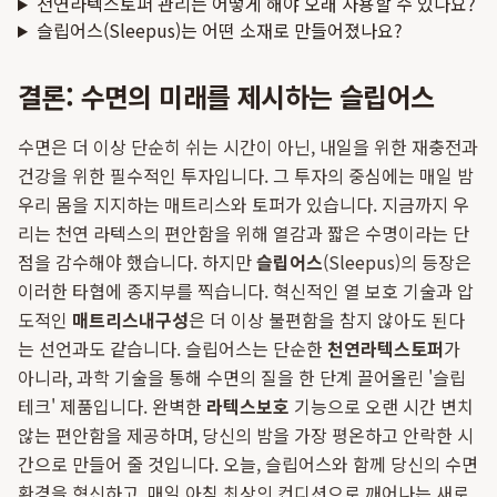
천연라텍스토퍼 관리는 어떻게 해야 오래 사용할 수 있나요?
슬립어스(Sleepus)는 어떤 소재로 만들어졌나요?
결론: 수면의 미래를 제시하는 슬립어스
수면은 더 이상 단순히 쉬는 시간이 아닌, 내일을 위한 재충전과
건강을 위한 필수적인 투자입니다. 그 투자의 중심에는 매일 밤
우리 몸을 지지하는 매트리스와 토퍼가 있습니다. 지금까지 우
리는 천연 라텍스의 편안함을 위해 열감과 짧은 수명이라는 단
점을 감수해야 했습니다. 하지만
슬립어스
(Sleepus)의 등장은
이러한 타협에 종지부를 찍습니다. 혁신적인 열 보호 기술과 압
도적인
매트리스내구성
은 더 이상 불편함을 참지 않아도 된다
는 선언과도 같습니다. 슬립어스는 단순한
천연라텍스토퍼
가
아니라, 과학 기술을 통해 수면의 질을 한 단계 끌어올린 '슬립
테크' 제품입니다. 완벽한
라텍스보호
기능으로 오랜 시간 변치
않는 편안함을 제공하며, 당신의 밤을 가장 평온하고 안락한 시
간으로 만들어 줄 것입니다. 오늘, 슬립어스와 함께 당신의 수면
환경을 혁신하고, 매일 아침 최상의 컨디션으로 깨어나는 새로