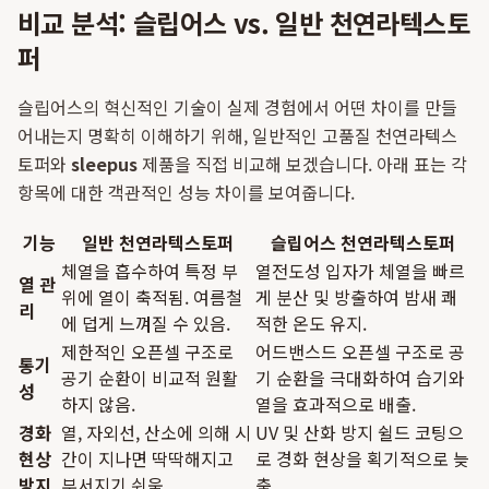
비교 분석: 슬립어스 vs. 일반 천연라텍스토
퍼
슬립어스의 혁신적인 기술이 실제 경험에서 어떤 차이를 만들
어내는지 명확히 이해하기 위해, 일반적인 고품질 천연라텍스
토퍼와
sleepus
제품을 직접 비교해 보겠습니다. 아래 표는 각
항목에 대한 객관적인 성능 차이를 보여줍니다.
기능
일반 천연라텍스토퍼
슬립어스 천연라텍스토퍼
체열을 흡수하여 특정 부
열전도성 입자가 체열을 빠르
열 관
위에 열이 축적됨. 여름철
게 분산 및 방출하여 밤새 쾌
리
에 덥게 느껴질 수 있음.
적한 온도 유지.
제한적인 오픈셀 구조로
어드밴스드 오픈셀 구조로 공
통기
공기 순환이 비교적 원활
기 순환을 극대화하여 습기와
성
하지 않음.
열을 효과적으로 배출.
경화
열, 자외선, 산소에 의해 시
UV 및 산화 방지 쉴드 코팅으
현상
간이 지나면 딱딱해지고
로 경화 현상을 획기적으로 늦
방지
부서지기 쉬움.
춤.