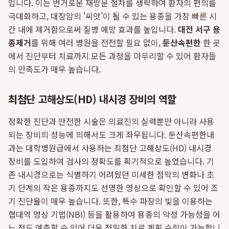
입니다. 이는 번거로운 재방문 절차를 생략하여 환자의 편의를
극대화하고, 대장암의 '씨앗'이 될 수 있는 용종을 가장 빠른 시
간 내에 제거함으로써 질병 예방 효과를 높입니다.
대전 서구 용
종제거
를 위해 여러 병원을 전전할 필요 없이,
둔산속편한
한 곳
에서 진단부터 치료까지 모든 과정을 마무리할 수 있어 환자들
의 만족도가 매우 높습니다.
최첨단 고해상도(HD) 내시경 장비의 역할
정확한 진단과 안전한 시술은 의료진의 실력뿐만 아니라 사용
되는 장비의 성능에 의해서도 크게 좌우됩니다. 둔산속편한내
과는 대학병원급에서 사용하는 최첨단 고해상도(HD) 내시경
장비를 도입하여 검사의 정확도를 획기적으로 높였습니다. 기
존 내시경으로는 식별하기 어려웠던 미세한 점막의 변화나 초
기 단계의 작은 용종까지도 선명한 영상으로 확인할 수 있어 조
기 진단율이 매우 높습니다. 또한, 특수 파장의 빛을 이용하는
협대역 영상 기법(NBI) 등을 활용하여 용종의 악성 가능성을 어
느 정도 예측할 수 있어 더욱 정밀한 치료 계획 수립이 가능합니