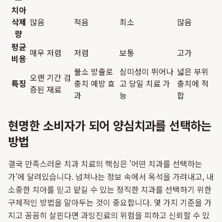
치아
삭제
많음
적음
최소
많음
량
평균
매우 저렴
저렴
보통
고가
비용
불소 방출로
심미성이 뛰어나
넓은 부위
오랜 기간 검
특징
충치 예방 효
고 당일 치료 가
충치에 적
증된 재료
과
능
합
현명한 소비자가 되어 양심치과를 선택하는
방법
결국 만족스러운 치과 치료의 핵심은 '어떤 치과를 선택하는
가'에 달려있습니다. 넘쳐나는 정보 속에서 옥석을 가려내고, 내
소중한 치아를 믿고 맡길 수 있는 정직한 치과를 선택하기 위한
구체적인 방법을 알아두는 것이 중요합니다. 몇 가지 기준을 가
지고 꼼꼼히 살핀다면 과잉진료의 위험을 피하고 신뢰할 수 있