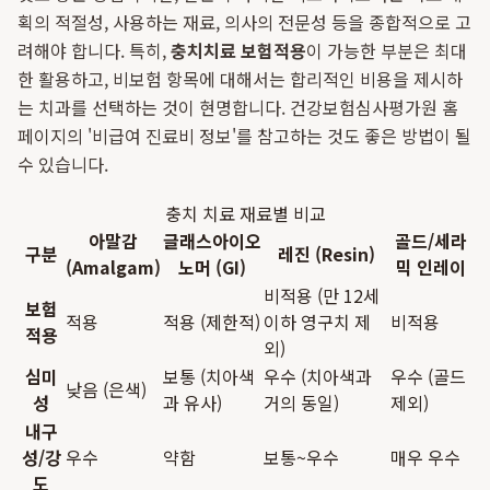
획의 적절성, 사용하는 재료, 의사의 전문성 등을 종합적으로 고
려해야 합니다. 특히,
충치치료 보험적용
이 가능한 부분은 최대
한 활용하고, 비보험 항목에 대해서는 합리적인 비용을 제시하
는 치과를 선택하는 것이 현명합니다. 건강보험심사평가원 홈
페이지의 '비급여 진료비 정보'를 참고하는 것도 좋은 방법이 될
수 있습니다.
충치 치료 재료별 비교
아말감
글래스아이오
골드/세라
구분
레진 (Resin)
(Amalgam)
노머 (GI)
믹 인레이
비적용 (만 12세
보험
적용
적용 (제한적)
이하 영구치 제
비적용
적용
외)
심미
보통 (치아색
우수 (치아색과
우수 (골드
낮음 (은색)
성
과 유사)
거의 동일)
제외)
내구
성/강
우수
약함
보통~우수
매우 우수
도