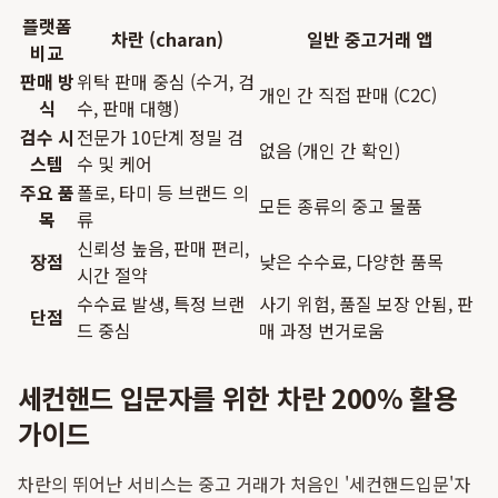
플랫폼
차란 (charan)
일반 중고거래 앱
비교
판매 방
위탁 판매 중심 (수거, 검
개인 간 직접 판매 (C2C)
식
수, 판매 대행)
검수 시
전문가 10단계 정밀 검
없음 (개인 간 확인)
스템
수 및 케어
주요 품
폴로, 타미 등 브랜드 의
모든 종류의 중고 물품
목
류
신뢰성 높음, 판매 편리,
장점
낮은 수수료, 다양한 품목
시간 절약
수수료 발생, 특정 브랜
사기 위험, 품질 보장 안됨, 판
단점
드 중심
매 과정 번거로움
세컨핸드 입문자를 위한 차란 200% 활용
가이드
차란의 뛰어난 서비스는 중고 거래가 처음인 '세컨핸드입문'자